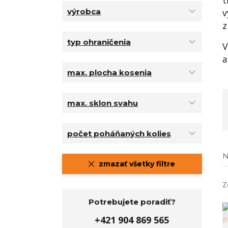
t
výrobca
v
z
typ ohraničenia
V
a
max. plocha kosenia
max. sklon svahu
počet poháňaných kolies
N
zmazať všetky filtre
Z
Potrebujete poradiť?
+421 904 869 565