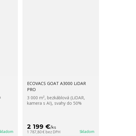
ECOVACS GOAT A3000 LiDAR
PRO
,
%
3 000 m², bezkáblová (LiDAR,
kamera s AI), svahy do 50%
2 199 €
/
ks
Skladom
Skladom
1 787,80 €
bez DPH