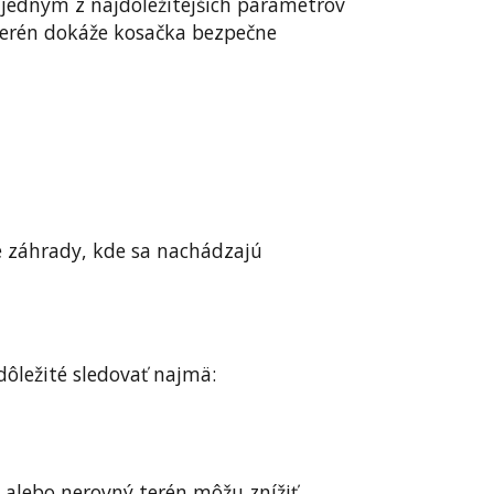
 jedným z najdôležitejších parametrov
terén dokáže kosačka bezpečne
e záhrady, kde sa nachádzajú
dôležité sledovať najmä:
 alebo nerovný terén môžu znížiť