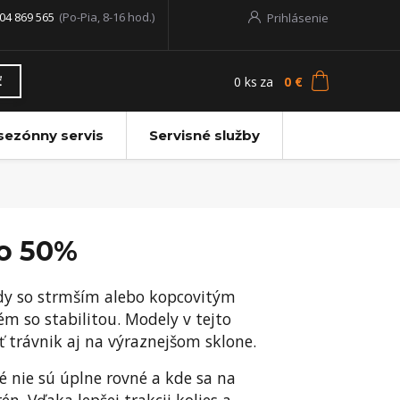
04 869 565
(Po-Pia, 8-16 hod.)
Prihlásenie
0
ks
za
0 €
ť
sezónny servis
Servisné služby
do 50%
dy so strmším alebo kopcovitým
 so stabilitou. Modely v tejto
ť trávnik aj na výraznejšom sklone.
é nie sú úplne rovné a kde sa na