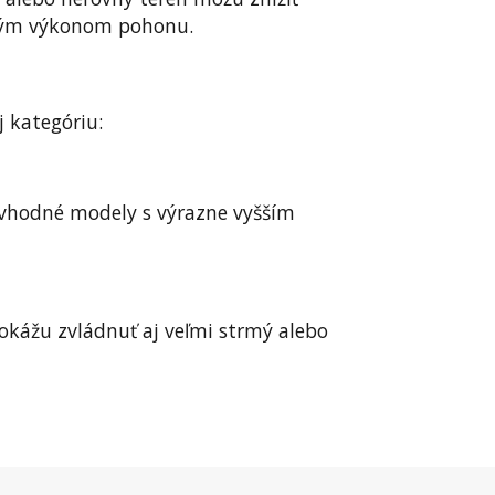
očným výkonom pohonu.
j kategóriu:
 vhodné modely s výrazne vyšším
kážu zvládnuť aj veľmi strmý alebo