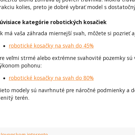
rakciu kolies, preto je dobré vybrať model s dostat
úvisiace kategórie robotických kosačiek
k má vaša záhrada miernejší svah, môžete si pozrieť a
robotické kosačky na svah do 45%
re veľmi strmé alebo extrémne svahovité pozemky sú
ýkonom pohonu:
robotické kosačky na svah do 80%
ieto modely sú navrhnuté pre náročné podmienky a do
lenitý terén.