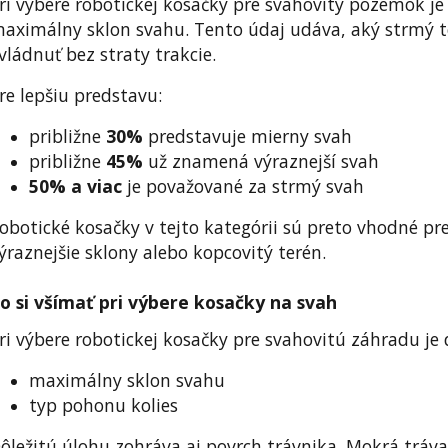
ri výbere robotickej kosačky pre svahovitý pozemok je
aximálny sklon svahu. Tento údaj udáva, aký strmý 
vládnuť bez straty trakcie.
re lepšiu predstavu:
približne
30%
predstavuje mierny svah
približne
45%
už znamená výraznejší svah
50% a viac
je považované za strmý svah
obotické kosačky v tejto kategórii sú preto vhodné pr
ýraznejšie sklony alebo kopcovitý terén.
o si všímať pri výbere kosačky na svah
ri výbere robotickej kosačky pre svahovitú záhradu je 
maximálny sklon svahu
typ pohonu kolies
ôležitú úlohu zohráva aj povrch trávnika. Mokrá tráva