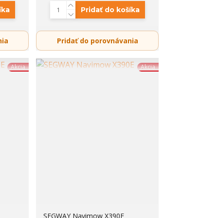
íka
Pridať do košíka
nia
Pridať do porovnávania
Akcia
Akcia
SEGWAY Navimow X390E