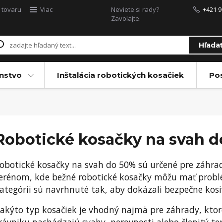
 tovaru
Viac
Neviete si rady?
+421 9
Zavolajte.
Hľada
enstvo
Inštalácia robotických kosačiek
Po
Robotické kosačky na svah 
obotické kosačky na svah do 50% sú určené pre záhra
erénom, kde bežné robotické kosačky môžu mať problém
ategórii sú navrhnuté tak, aby dokázali bezpečne kosi
akýto typ kosačiek je vhodný najmä pre záhrady, ktor