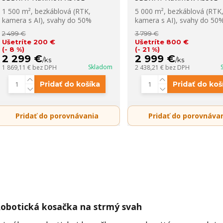
1 500 m², bezkáblová (RTK,
5 000 m², bezkáblová (RTK
kamera s AI), svahy do 50%
kamera s AI), svahy do 50
2 499 €
3 799 €
Ušetríte 200 €
Ušetríte 800 €
(- 8 %)
(- 21 %)
2 299 €
2 999 €
/
ks
/
ks
Skladom
1 869,11 €
bez DPH
2 438,21 €
bez DPH
Pridať do košíka
Pridať do koš
Pridať do porovnávania
Pridať do porovnáva
obotická kosačka na strmý svah