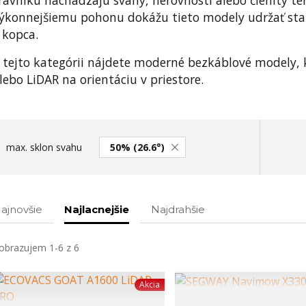
rávniku nachádzajú svahy, nerovnosti alebo členitý teré
ýkonnejšiemu pohonu dokážu tieto modely udržať stab
 kopca.
 tejto kategórii nájdete moderné bezkáblové modely, k
lebo LiDAR na orientáciu v priestore.
max. sklon svahu
50% (26.6°)
ajnovšie
Najlacnejšie
Najdrahšie
obrazujem 1-6 z 6
Akcia