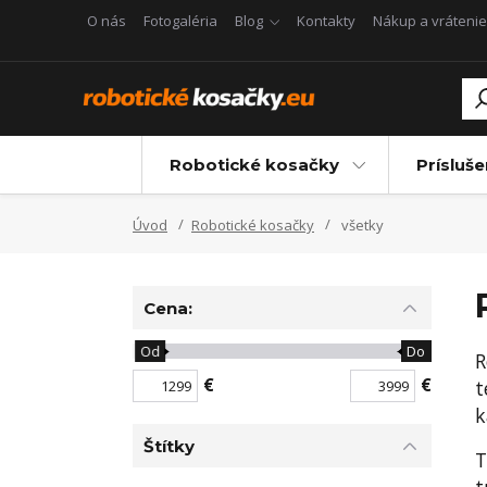
O nás
Fotogaléria
Blog
Kontakty
Nákup a vrátenie
Robotické kosačky
Prísluš
Úvod
Robotické kosačky
všetky
Cena:
Od
Do
R
€
€
t
k
Štítky
T