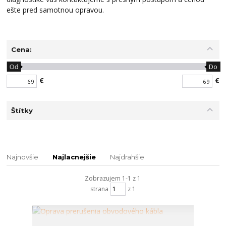
ešte pred samotnou opravou.
Cena:
Od
Do
€
€
Štítky
Najnovšie
Najlacnejšie
Najdrahšie
Zobrazujem 1-1 z 1
strana
z 1