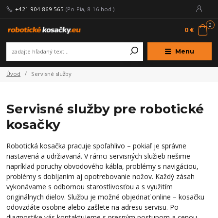
+421 904 869 565
(Po-Pia, 8-16 hod.)
0
0 €
Menu
Úvod
Servisné služby
Servisné služby pre robotické
kosačky
Robotická kosačka pracuje spoľahlivo – pokiaľ je správne
nastavená a udržiavaná. V rámci servisných služieb riešime
napríklad poruchy obvodového kábla, problémy s navigáciou,
problémy s dobíjaním aj opotrebovanie nožov. Každý zásah
vykonávame s odbornou starostlivosťou a s využitím
originálnych dielov. Službu je možné objednať online – kosačku
odovzdáte osobne alebo zašlete na adresu servisu. Po
diagnostike vás kontaktujeme s presným postupom a cenou