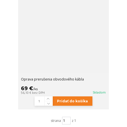
Oprava prerušenia obvodového kábla
69 €
/
ks
Skladom
56,10 €
bez DPH
Pridať do košíka
strana
z 1