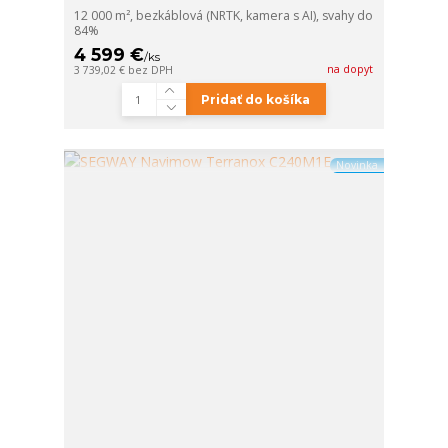
12 000 m², bezkáblová (NRTK, kamera s AI), svahy do
84%
4 599 €
/
ks
na dopyt
3 739,02 €
bez DPH
Pridať do košíka
Novinka