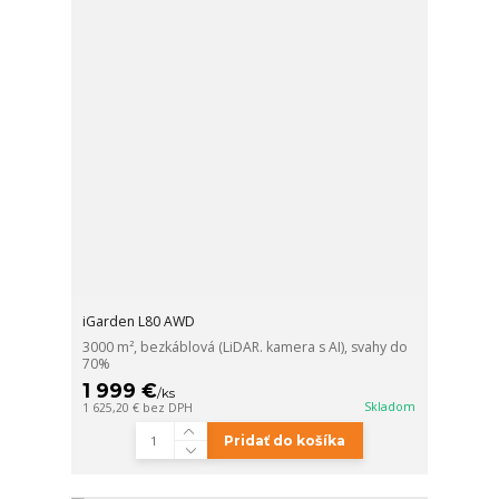
iGarden L80 AWD
3000 m², bezkáblová (LiDAR. kamera s AI), svahy do
70%
1 999 €
/
ks
Skladom
1 625,20 €
bez DPH
Pridať do košíka