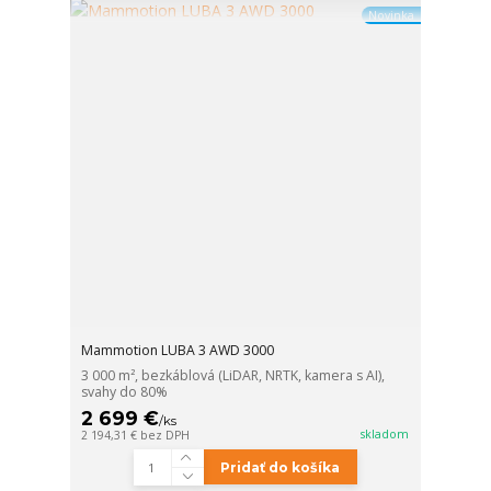
Novinka
Mammotion LUBA 3 AWD 3000
3 000 m², bezkáblová (LiDAR, NRTK, kamera s AI),
svahy do 80%
2 699 €
/
ks
skladom
2 194,31 €
bez DPH
Pridať do košíka