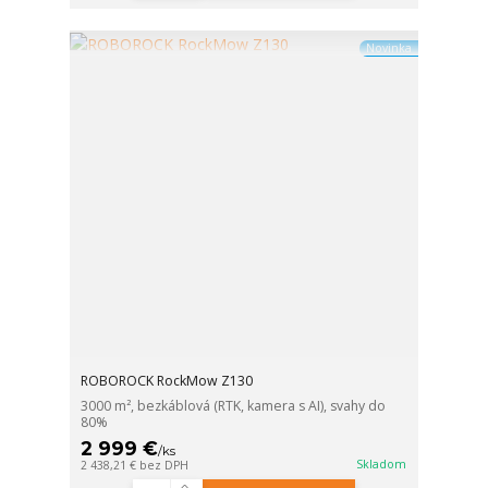
Novinka
ROBOROCK RockMow Z130
3000 m², bezkáblová (RTK, kamera s AI), svahy do
80%
2 999 €
/
ks
Skladom
2 438,21 €
bez DPH