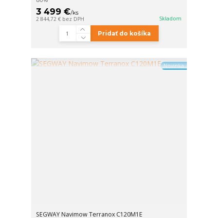
3 499 €
/
ks
Skladom
2 844,72 €
bez DPH
Pridať do košíka
Novinka
SEGWAY Navimow Terranox C120M1E