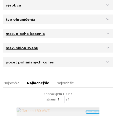
výrobca
typ ohraničenia
max. plocha kosenia
max. sklon svahu
počet poháňaných kolies
Najnovšie
Najlacnejšie
Najdrahšie
Zobrazujem 1-7 z 7
strana
z 1
Novinka