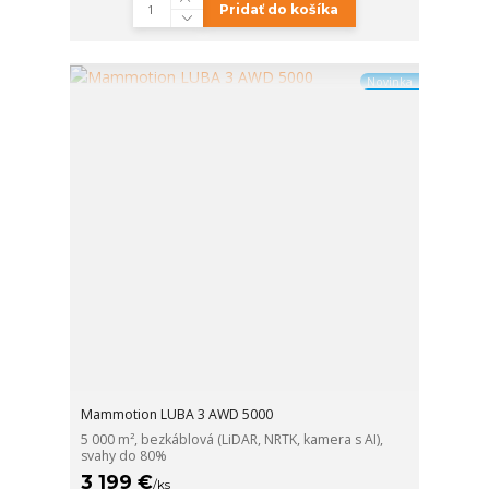
Pridať do košíka
Novinka
Mammotion LUBA 3 AWD 5000
5 000 m², bezkáblová (LiDAR, NRTK, kamera s AI),
svahy do 80%
3 199 €
/
ks