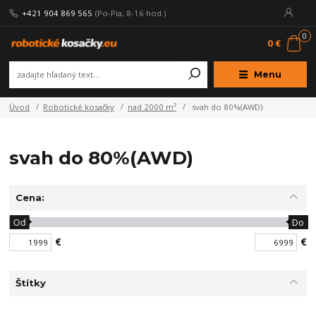
+421 904 869 565
(Po-Pia, 8-16 hod.)
0
0 €
Menu
Úvod
Robotické kosačky
nad 2000 m²
svah do 80%(AWD)
svah do 80%(AWD)
Cena:
Od
Do
€
€
Štítky