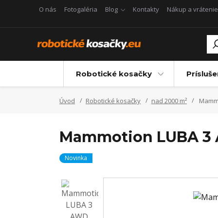
O nás
Fotogaléria
Blog
Kontakty
Nákup a vrátenie
Robotické kosačky
Prísluš
Úvod
Robotické kosačky
nad 2000 m²
Mammo
Mammotion LUBA 3
Novinka