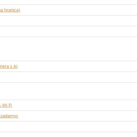
na hranica)
mera s AI
 Wi-Fi
a zadarmo