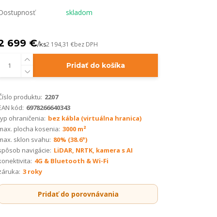
Dostupnosť
skladom
2 699 €
/
ks
2 194,31 €
bez DPH
Pridať do košíka
Číslo produktu:
2207
EAN kód:
6978266640343
typ ohraničenia:
bez kábla (virtuálna hranica)
max. plocha kosenia:
3000 m²
max. sklon svahu:
80% (38.6°)
spôsob navigácie:
LiDAR, NRTK, kamera s AI
konektivita:
4G & Bluetooth & Wi-Fi
záruka:
3 roky
Pridať do porovnávania