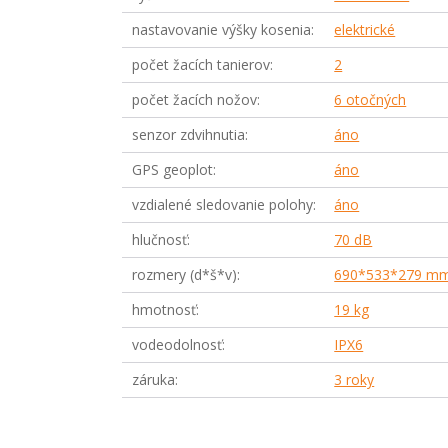
nastavovanie výšky kosenia
elektrické
počet žacích tanierov
2
počet žacích nožov
6 otočných
senzor zdvihnutia
áno
GPS geoplot
áno
vzdialené sledovanie polohy
áno
hlučnosť
70 dB
rozmery (d*š*v)
690*533*279 m
hmotnosť
19 kg
vodeodolnosť
IPX6
záruka
3 roky