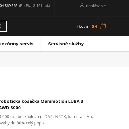
04 869 565
(Po-Pia, 8-16 hod.)
Prihlásenie
0
ks
za
0 €
ť
sezónny servis
Servisné služby
robotická kosačka Mammotion LUBA 3
AWD 3000
3 000 m², bezkáblová (LiDAR, NRTK, kamera s AI),
svahy do 80%
celý popis