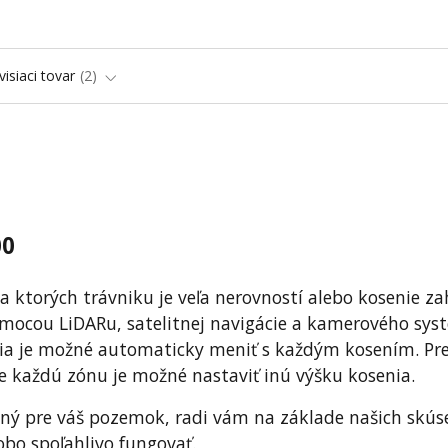
visiaci tovar
2
00
a ktorých trávniku je veľa nerovností alebo kosenie za
mocou LiDARu, satelitnej navigácie a kamerového sys
enia je možné automaticky meniť s každým kosením. Pr
e každú zónu je možné nastaviť inú výšku kosenia.
hodný pre váš pozemok, radi vám na základe našich skús
bo spoľahlivo fungovať.