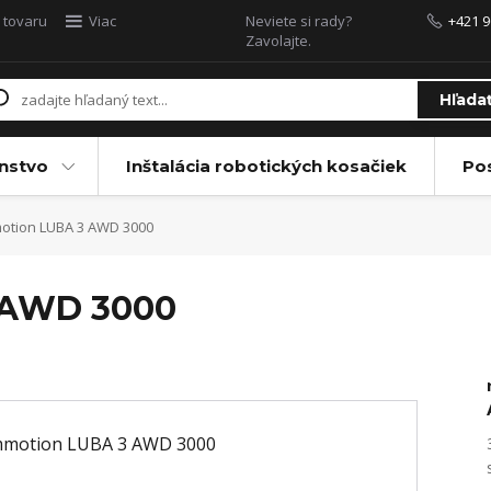
 tovaru
Viac
Neviete si rady?
+421 9
Zavolajte.
Hľada
enstvo
Inštalácia robotických kosačiek
Po
tion LUBA 3 AWD 3000
 AWD 3000