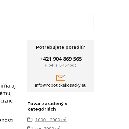
Potrebujete poradiť?
+421 904 869 565
(Po-Pia, 8-16 hod.)
hŕňa aj
info@robotickekosacky.eu
tému,
ecízne
Tovar zaradený v
kategóriách
eností
1000 - 2000 m²
nad 2000 m²