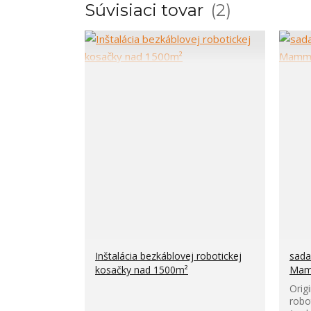
Súvisiaci tovar
2
Inštalácia bezkáblovej robotickej
sada
kosačky nad 1500m²
Mam
Orig
robo