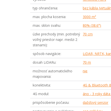
typ ohraničenia
bez kábla (virtuál
max. plocha kosenia
3000 m²
max. sklon svahu
80% (38.6°)
úzke prechody (min. potrebný
70 cm
voľný priestor napr. medzi 2
stenami)
spôsob navigácie
LiDAR, NRTK, ka
dosah LiDARu
70 m
možnosť automatického
nie
mapovania
konektivita
4G & Bluetooth &
4G modul
áno - 3 roky dát
prispôsobenie počasiu
dažďový senzor