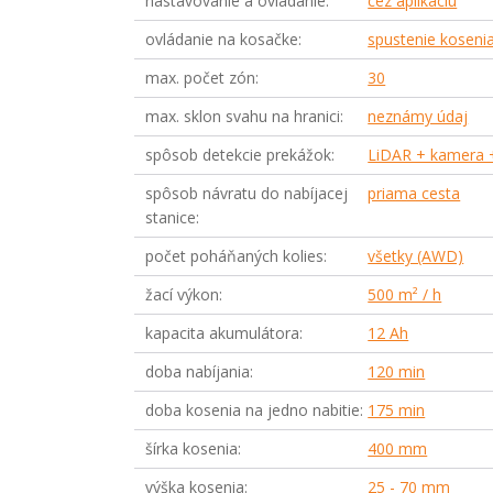
nastavovanie a ovládanie
cez aplikáciu
ovládanie na kosačke
spustenie kosenia
max. počet zón
30
max. sklon svahu na hranici
neznámy údaj
spôsob detekcie prekážok
LiDAR + kamera 
spôsob návratu do nabíjacej
priama cesta
stanice
počet poháňaných kolies
všetky (AWD)
žací výkon
500 m² / h
kapacita akumulátora
12 Ah
doba nabíjania
120 min
doba kosenia na jedno nabitie
175 min
šírka kosenia
400 mm
výška kosenia
25 - 70 mm