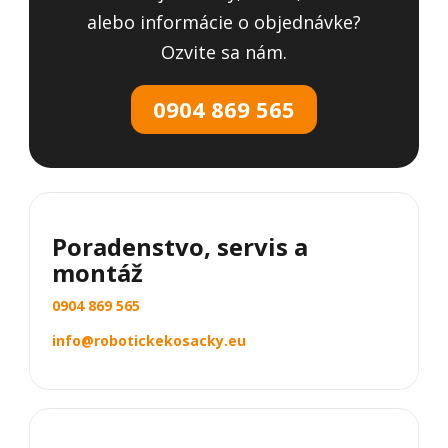
alebo informácie o objednávke?
Ozvite sa nám.
0904 869 565
Poradenstvo, servis a
montáž
0904 869 565
info@robotickekosacky.eu