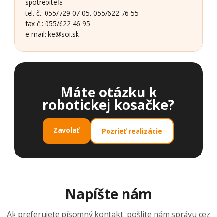
spotrebiteľa
tel. č.: 055/729 07 05, 055/622 76 55
fax č.: 055/622 46 95
e-mail: ke@soi.sk
Máte otázku k
robotickej kosačke?
Zavolať
Pozrieť realizácie
Napíšte nám
Ak preferujete písomný kontakt, pošlite nám správu cez