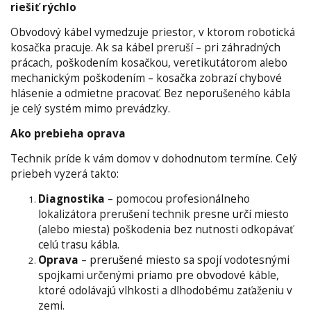
riešiť rýchlo
Obvodový kábel vymedzuje priestor, v ktorom robotická
kosačka pracuje. Ak sa kábel preruší – pri záhradných
prácach, poškodením kosačkou, veretikutátorom alebo
mechanickým poškodením – kosačka zobrazí chybové
hlásenie a odmietne pracovať. Bez neporušeného kábla
je celý systém mimo prevádzky.
Ako prebieha oprava
Technik príde k vám domov v dohodnutom termíne. Celý
priebeh vyzerá takto:
Diagnostika
– pomocou profesionálneho
lokalizátora prerušení technik presne určí miesto
(alebo miesta) poškodenia bez nutnosti odkopávať
celú trasu kábla.
Oprava
– prerušené miesto sa spojí vodotesnými
spojkami určenými priamo pre obvodové káble,
ktoré odolávajú vlhkosti a dlhodobému zaťaženiu v
zemi.