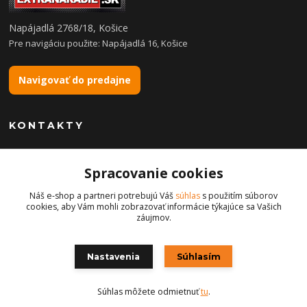
Napájadlá 2768/18, Košice
Pre navigáciu použite: Napájadlá 16, Košice
Navigovať do predajne
KONTAKTY
Spracovanie cookies
+421 904 869 565
(Po-Pia, 8-16 hod.)
Náš e-shop a partneri potrebujú Váš
súhlas
s použitím súborov
cookies, aby Vám mohli zobrazovať informácie týkajúce sa Vašich
info@robotickekosacky.eu
záujmov.
Nastavenia
Súhlasím
Súhlas môžete odmietnuť
tu
.
Vytvorené na
Eshop-rychlo.sk