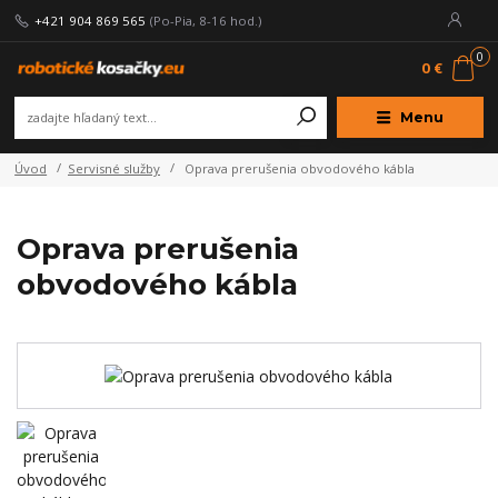
+421 904 869 565
(Po-Pia, 8-16 hod.)
0
0 €
Menu
Úvod
Servisné služby
Oprava prerušenia obvodového kábla
Oprava prerušenia
obvodového kábla