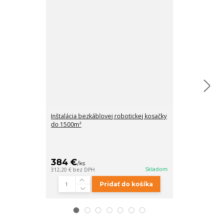
Inštalácia bezkáblovej robotickej kosačky
garáž ECOVA
do 1500m²
Ochrana pred 
počasia.
384 €
139 €
/
ks
/
ks
Skladom
312,20 €
bez DPH
113,01 €
bez D
Pridať do košíka