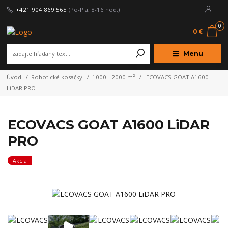
+421 904 869 565
(Po-Pia, 8-16 hod.)
0
0 €
Menu
Úvod
Robotické kosačky
1000 - 2000 m²
ECOVACS GOAT A1600
LiDAR PRO
ECOVACS GOAT A1600 LiDAR
PRO
Akcia