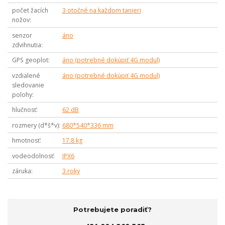
počet žacích
3 otočné na každom tanieri
nožov
senzor
áno
zdvihnutia
GPS geoplot
áno (potrebné dokúpiť 4G modul)
vzdialené
áno (potrebné dokúpiť 4G modul)
sledovanie
polohy
hlučnosť
62 dB
rozmery (d*š*v)
680*540*336 mm
hmotnosť
17.8 kg
vodeodolnosť
IPX6
záruka
3 roky
Potrebujete poradiť?