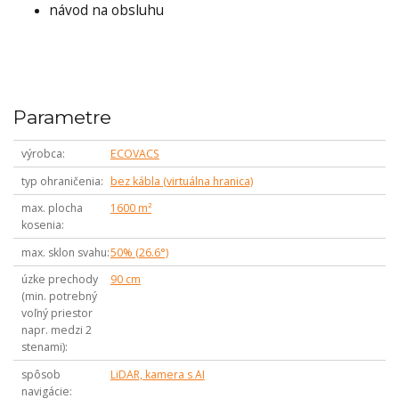
návod na obsluhu
Parametre
výrobca
ECOVACS
typ ohraničenia
bez kábla (virtuálna hranica)
max. plocha
1600 m²
kosenia
max. sklon svahu
50% (26.6°)
úzke prechody
90 cm
(min. potrebný
voľný priestor
napr. medzi 2
stenami)
spôsob
LiDAR, kamera s AI
navigácie