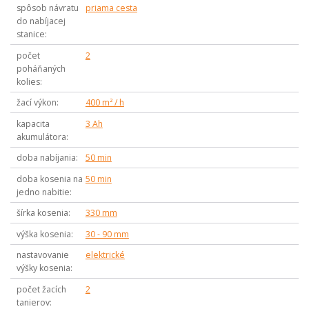
spôsob návratu
priama cesta
do nabíjacej
stanice
počet
2
poháňaných
kolies
žací výkon
400 m² / h
kapacita
3 Ah
akumulátora
doba nabíjania
50 min
doba kosenia na
50 min
jedno nabitie
šírka kosenia
330 mm
výška kosenia
30 - 90 mm
nastavovanie
elektrické
výšky kosenia
počet žacích
2
tanierov