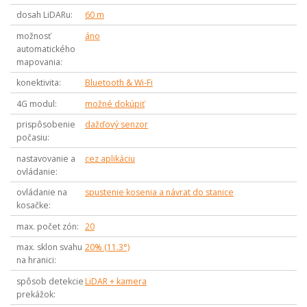
dosah LiDARu
60 m
možnosť
áno
automatického
mapovania
konektivita
Bluetooth & Wi-Fi
4G modul
možné dokúpiť
prispôsobenie
dažďový senzor
počasiu
nastavovanie a
cez aplikáciu
ovládanie
ovládanie na
spustenie kosenia a návrat do stanice
kosačke
max. počet zón
20
max. sklon svahu
20% (11.3°)
na hranici
spôsob detekcie
LiDAR + kamera
prekážok