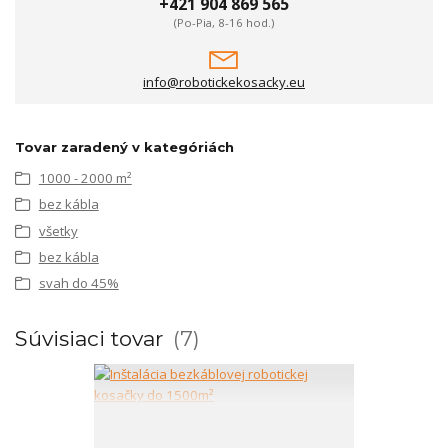
+421 904 869 565
(Po-Pia, 8-16 hod.)
info@robotickekosacky.eu
Tovar zaradený v kategóriách
1000 - 2000 m²
bez kábla
všetky
bez kábla
svah do 45%
Súvisiaci tovar
7