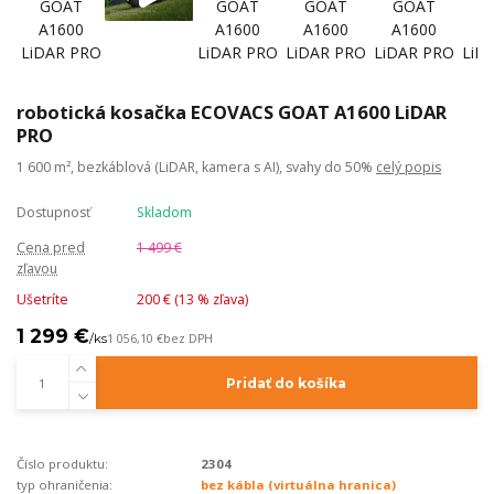
robotická kosačka ECOVACS GOAT A1600 LiDAR
PRO
1 600 m², bezkáblová (LiDAR, kamera s AI), svahy do 50%
celý popis
Dostupnosť
Skladom
Cena pred
1 499 €
zľavou
Ušetríte
200 € (
13
% zľava)
1 299 €
/
ks
1 056,10 €
bez DPH
Pridať do košíka
Číslo produktu:
2304
typ ohraničenia:
bez kábla (virtuálna hranica)