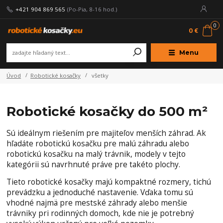
+421 904 869 565
(Po-Pia, 8-16 hod.)
0
0 €
Menu
Úvod
Robotické kosačky
všetky
Robotické kosačky do 500 m²
Sú ideálnym riešením pre majiteľov menších záhrad. Ak
hľadáte robotickú kosačku pre malú záhradu alebo
robotickú kosačku na malý trávnik, modely v tejto
kategórii sú navrhnuté práve pre takéto plochy.
Tieto robotické kosačky majú kompaktné rozmery, tichú
prevádzku a jednoduché nastavenie. Vďaka tomu sú
vhodné najmä pre mestské záhrady alebo menšie
trávniky pri rodinných domoch, kde nie je potrebný