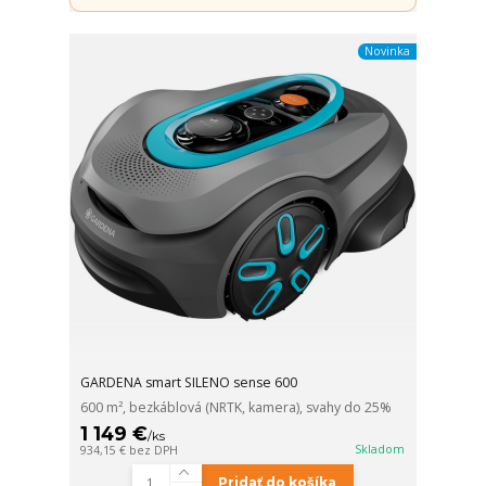
Novinka
GARDENA smart SILENO sense 600
600 m², bezkáblová (NRTK, kamera), svahy do 25%
1 149 €
/
ks
Skladom
934,15 €
bez DPH
Pridať do košíka