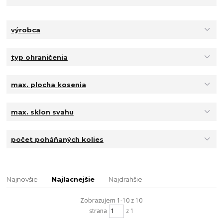
výrobca
typ ohraničenia
max. plocha kosenia
max. sklon svahu
počet poháňaných kolies
Najnovšie
Najlacnejšie
Najdrahšie
Zobrazujem 1-10 z 10
strana
z 1