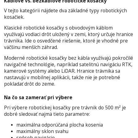
Káblové vs. bezkáblové robotické kosačky
V tejto kategórii nájdete dva základné typy robotických
kosačiek.
Klasické robotické kosačky s obvodovým káblom
využívajú vodiaci drôt uložený v zemi, ktorý určuje hranice
trávnika. Ide o osvedčené riešenie, ktoré je vhodné pre
väčšinu menších záhrad.
Moderné robotické kosačky bez kábla využívajú pokročilé
navigačné technológie, napríklad satelitnú navigáciu RTK,
kamerové systémy alebo LiDAR. Hranice trávnika sa
nastavujú v mobilnej aplikácii, takže nie je potrebné
pokladať drôt do zeme.
Na čo sa zamerať pri výbere
Pri výbere robotickej kosačky pre trávnik do 500 m² je
dobré sledovať najmä tieto parametre:
maximálna odporúčaná plocha kosenia
maximálny sklon svahu
spôsob navigácie