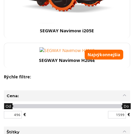
SEGWAY Navimow i205E
Najvýkonnejšia
SEGWAY Navimow H206E
Rýchle filtre:
Cena:
Od
Do
€
€
Štítky