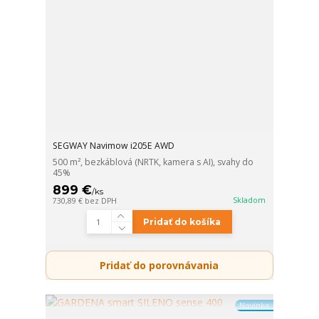
SEGWAY Navimow i205E AWD
500 m², bezkáblová (NRTK, kamera s AI), svahy do
45%
899 €
/
ks
Skladom
730,89 €
bez DPH
Pridať do košíka
Pridať do porovnávania
Novinka