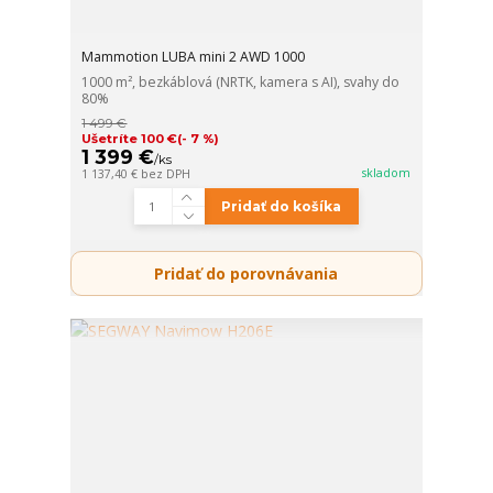
Mammotion LUBA mini 2 AWD 1000
1000 m², bezkáblová (NRTK, kamera s AI), svahy do
80%
1 499 €
Ušetríte 100 €
(- 7 %)
1 399 €
/
ks
skladom
1 137,40 €
bez DPH
Pridať do košíka
Pridať do porovnávania