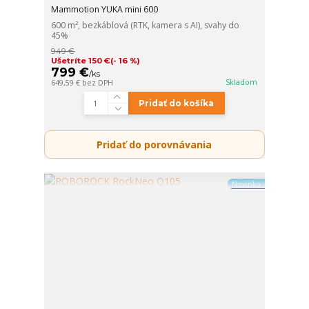
Mammotion YUKA mini 600
600 m², bezkáblová (RTK, kamera s AI), svahy do
45%
949 €
Ušetríte 150 €
(- 16 %)
799 €
/
ks
Skladom
649,59 €
bez DPH
Pridať do košíka
Pridať do porovnávania
Novinka