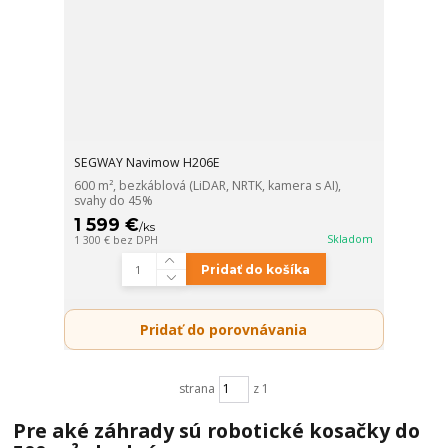
SEGWAY Navimow H206E
600 m², bezkáblová (LiDAR, NRTK, kamera s AI),
svahy do 45%
1 599 €
/
ks
Skladom
1 300 €
bez DPH
Pridať do košíka
Pridať do porovnávania
strana
z 1
Pre aké záhrady sú robotické kosačky do