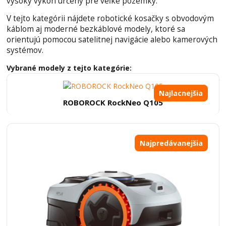
vysoký výkon určený pre veľké pozemky.
V tejto kategórii nájdete robotické kosačky s obvodovým
káblom aj moderné bezkáblové modely, ktoré sa
orientujú pomocou satelitnej navigácie alebo kamerových
systémov.
Vybrané modely z tejto kategórie:
Najlacnejšia
ROBOROCK RockNeo Q105
Najpredávanejšia