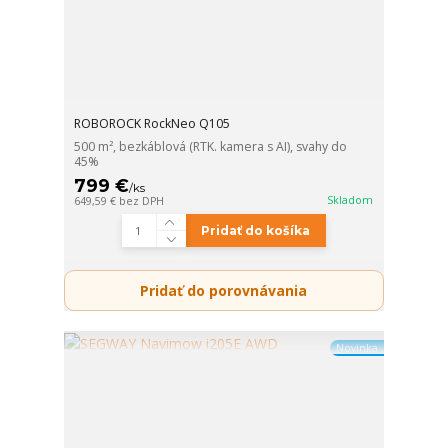
ROBOROCK RockNeo Q105
500 m², bezkáblová (RTK. kamera s AI), svahy do
45%
799 €
/
ks
Skladom
649,59 €
bez DPH
Pridať do košíka
Pridať do porovnávania
Novinka