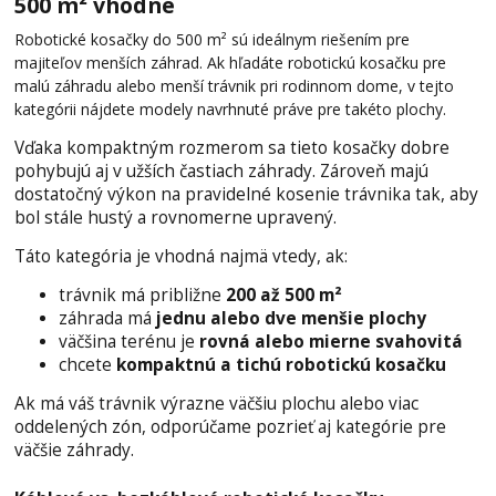
500 m² vhodné
Robotické kosačky do 500 m² sú ideálnym riešením pre
majiteľov menších záhrad. Ak hľadáte robotickú kosačku pre
malú záhradu alebo menší trávnik pri rodinnom dome, v tejto
kategórii nájdete modely navrhnuté práve pre takéto plochy.
Vďaka kompaktným rozmerom sa tieto kosačky dobre
pohybujú aj v užších častiach záhrady. Zároveň majú
dostatočný výkon na pravidelné kosenie trávnika tak, aby
bol stále hustý a rovnomerne upravený.
Táto kategória je vhodná najmä vtedy, ak:
trávnik má približne
200 až 500 m²
záhrada má
jednu alebo dve menšie plochy
väčšina terénu je
rovná alebo mierne svahovitá
chcete
kompaktnú a tichú robotickú kosačku
Ak má váš trávnik výrazne väčšiu plochu alebo viac
oddelených zón, odporúčame pozrieť aj kategórie pre
väčšie záhrady.