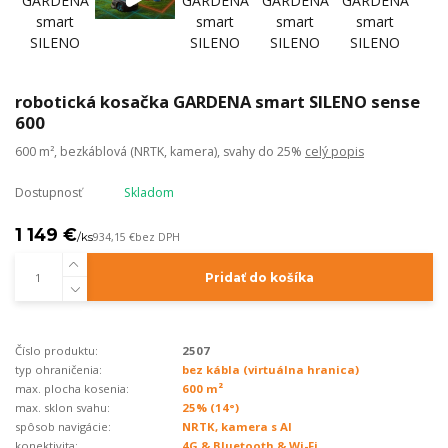
robotická kosačka GARDENA smart SILENO sense
600
600 m², bezkáblová (NRTK, kamera), svahy do 25%
celý popis
Dostupnosť
Skladom
1 149 €
/
ks
934,15 €
bez DPH
Pridať do košíka
Číslo produktu:
2507
typ ohraničenia:
bez kábla (virtuálna hranica)
max. plocha kosenia:
600 m²
max. sklon svahu:
25% (14°)
spôsob navigácie:
NRTK, kamera s AI
konektivita:
4G & Bluetooth & Wi-Fi