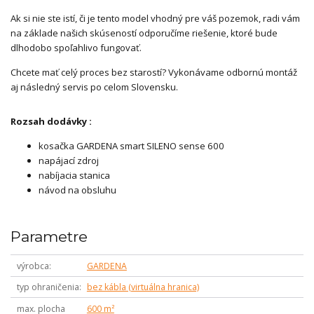
Ak si nie ste istí, či je tento model vhodný pre váš pozemok, radi vám
na základe našich skúseností odporučíme riešenie, ktoré bude
dlhodobo spoľahlivo fungovať.
Chcete mať celý proces bez starostí? Vykonávame odbornú montáž
aj následný servis po celom Slovensku.
Rozsah dodávky :
kosačka GARDENA smart SILENO sense 600
napájací zdroj
nabíjacia stanica
návod na obsluhu
Parametre
výrobca
GARDENA
typ ohraničenia
bez kábla (virtuálna hranica)
max. plocha
600 m²