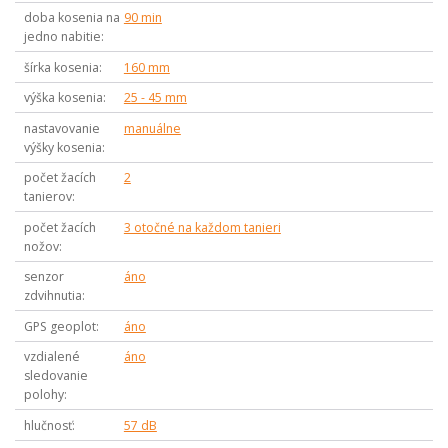
doba kosenia na
90 min
jedno nabitie
šírka kosenia
160 mm
výška kosenia
25 - 45 mm
nastavovanie
manuálne
výšky kosenia
počet žacích
2
tanierov
počet žacích
3 otočné na každom tanieri
nožov
senzor
áno
zdvihnutia
GPS geoplot
áno
vzdialené
áno
sledovanie
polohy
hlučnosť
57 dB