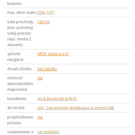
kosenia
max. sklon svahu
25% (14°)
úzke prechody
100 cm
(min. potrebný
voľný priestor
napr. medzi 2
stenami)
spôsob
NRTK, kamera s AI
navigácie
dosah LiDARu
bez LiDARu
možnosť
nie
automatického
mapovania
konektivita
4G & Bluetooth & Wi-Fi
4G modul
áno - bez potreby doplácania za prenos dát
prispôsobenie
nie
počasiu
nastavovanie a
cez aplikáciu