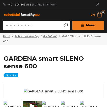
+421 904 869 565
(Po-Pia, 8-16 hod.)
0
0 €
Menu
Úvod
Robotické kosačky
do 500 m²
GARDENA smart SILENO sense
600
GARDENA smart SILENO
sense 600
Novinka