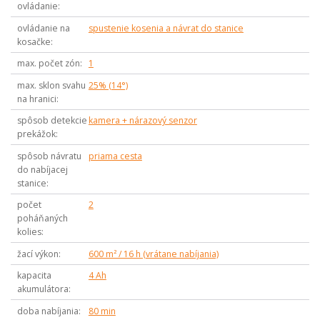
ovládanie
ovládanie na
spustenie kosenia a návrat do stanice
kosačke
max. počet zón
1
max. sklon svahu
25% (14°)
na hranici
spôsob detekcie
kamera + nárazový senzor
prekážok
spôsob návratu
priama cesta
do nabíjacej
stanice
počet
2
poháňaných
kolies
žací výkon
600 m² / 16 h (vrátane nabíjania)
kapacita
4 Ah
akumulátora
doba nabíjania
80 min