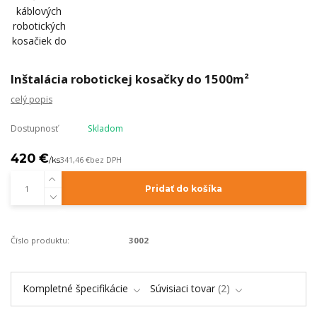
Inštalácia robotickej kosačky do 1500m²
celý popis
Dostupnosť
Skladom
420 €
/
ks
341,46 €
bez DPH
Pridať do košíka
Číslo produktu:
3002
Kompletné špecifikácie
Súvisiaci tovar
2