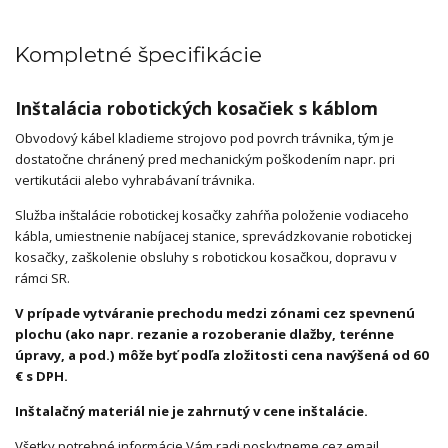
Kompletné špecifikácie
Inštalácia robotických kosačiek s káblom
Obvodový kábel kladieme strojovo pod povrch trávnika, tým je
dostatočne chránený pred mechanickým poškodením napr. pri
vertikutácii alebo vyhrabávaní trávnika.
Služba inštalácie robotickej kosačky zahŕňa položenie vodiaceho
kábla, umiestnenie nabíjacej stanice, sprevádzkovanie robotickej
kosačky, zaškolenie obsluhy s robotickou kosačkou, dopravu v
rámci SR.
V prípade vytváranie prechodu medzi zónami cez spevnenú
plochu (ako napr. rezanie a rozoberanie dlažby, terénne
úpravy, a pod.) môže byť podľa zložitosti cena navýšená od 60
€ s DPH.
Inštalačný materiál nie je zahrnutý v cene inštalácie.
Všetky potrebné informácie Vám radi poskytneme cez email