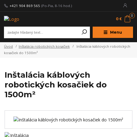
+421 904 869 565
(Po-Pia, 8-16 hod.)
0
0 €
Menu
Úvod
Inštalácia robotických kosačiek
Inštalácia káblových robotických
kosačiek do 1500m²
Inštalácia káblových
robotických kosačiek do
1500m²