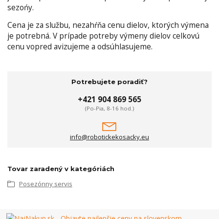
sezońy.
Cena je za službu, nezahŕňa cenu dielov, ktorých výmena
je potrebná. V prípade potreby výmeny dielov celkovú
cenu vopred avizujeme a odsúhlasujeme.
Potrebujete poradiť?
+421 904 869 565
(Po-Pia, 8-16 hod.)
info@robotickekosacky.eu
Tovar zaradený v kategóriách
Posezónny servis