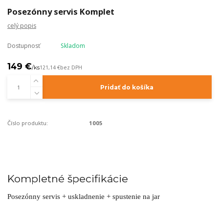
Posezónny servis Komplet
celý popis
Dostupnosť
Skladom
149 €
/
ks
121,14 €
bez DPH
Pridať do košíka
Číslo produktu:
1005
Kompletné špecifikácie
Posezónny servis + uskladnenie + spustenie na jar