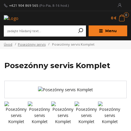
+421 904 869 565
(Po-Pia, 8-16 hod.)
0
0 €
Menu
Úvod
Posezónny servis
Posezónny servis Komplet
Posezónny servis Komplet