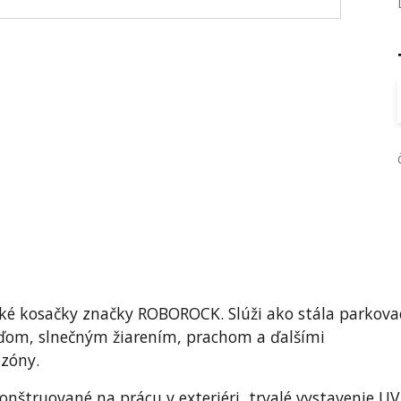
cké kosačky značky ROBOROCK. Slúži ako stála parkova
žďom, slnečným žiarením, prachom a ďalšími
ezóny.
štruované na prácu v exteriéri, trvalé vystavenie UV