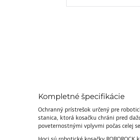
Kompletné špecifikácie
Ochranný prístrešok určený pre roboti
stanica, ktorá kosačku chráni pred da
poveternostnými vplyvmi počas celej s
Hoci sú robotické kosačky ROBOROCK kon