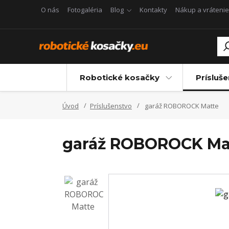
O nás
Fotogaléria
Blog
Kontakty
Nákup a vrátenie
Robotické kosačky
Prísluš
Úvod
Príslušenstvo
garáž ROBOROCK Matte
garáž ROBOROCK Ma