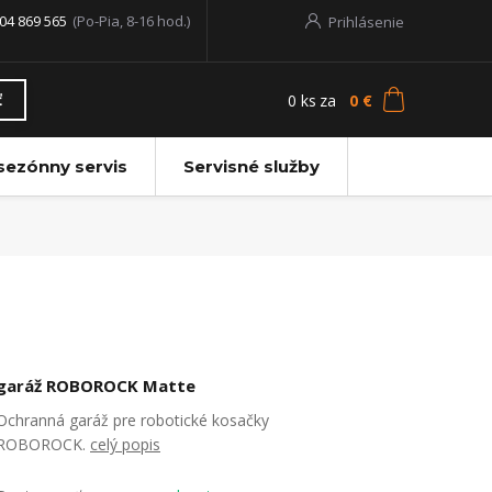
04 869 565
(Po-Pia, 8-16 hod.)
Prihlásenie
0
ks
za
0 €
ť
sezónny servis
Servisné služby
garáž ROBOROCK Matte
Ochranná garáž pre robotické kosačky
ROBOROCK.
celý popis