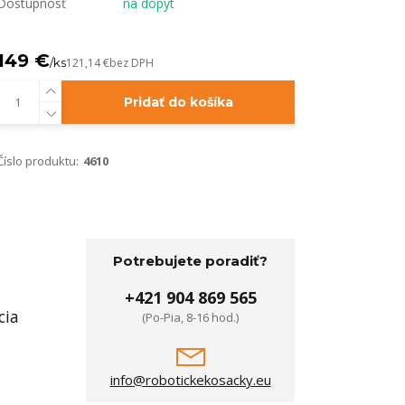
Dostupnosť
na dopyt
149 €
/
ks
121,14 €
bez DPH
Pridať do košíka
Číslo produktu:
4610
Potrebujete poradiť?
+421 904 869 565
cia
(Po-Pia, 8-16 hod.)
info@robotickekosacky.eu