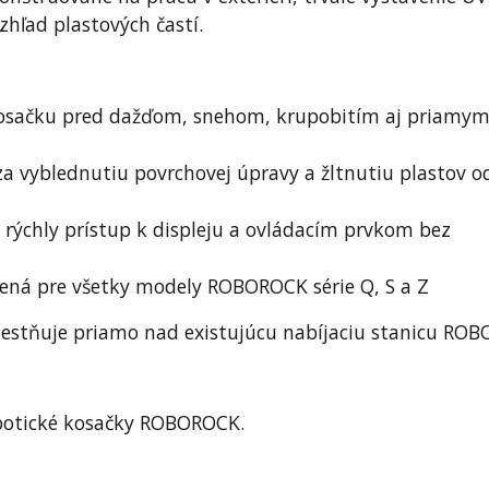
zhľad plastových častí.
osačku pred dažďom, snehom, krupobitím aj priamy
 vyblednutiu povrchovej úpravy a žltnutiu plastov o
ýchly prístup k displeju a ovládacím prvkom bez
ná pre všetky modely ROBOROCK série Q, S a Z
miestňuje priamo nad existujúcu nabíjaciu stanicu RO
botické kosačky ROBOROCK.