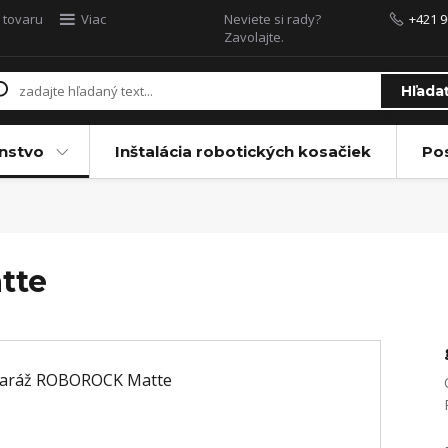
 tovaru
Viac
Neviete si rady?
+421 9
Zavolajte.
Hľada
enstvo
Inštalácia robotických kosačiek
Po
tte