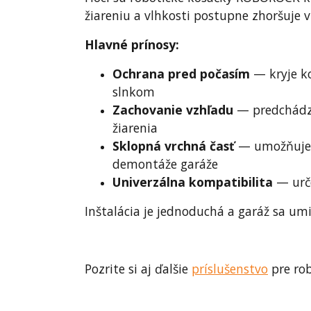
žiareniu a vlhkosti postupne zhoršuje v
Hlavné prínosy:
Ochrana pred počasím
— kryje k
slnkom
Zachovanie vzhľadu
— predchádza
žiarenia
Sklopná vrchná časť
— umožňuje r
demontáže garáže
Univerzálna kompatibilita
— urče
Inštalácia je jednoduchá a garáž sa u
Pozrite si aj ďalšie
príslušenstvo
pre ro