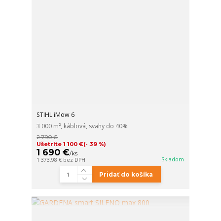
STIHL iMow 6
3 000 m², káblová, svahy do 40%
2 790 €
Ušetríte 1 100 €
(- 39 %)
1 690 €
/
ks
Skladom
1 373,98 €
bez DPH
Pridať do košíka