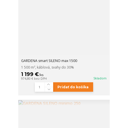
GARDENA smart SILENO max 1500
1 500 m², káblová, svahy do 30%
1 199 €
/
ks
Skladom
974,80 €
bez DPH
Pridať do košíka