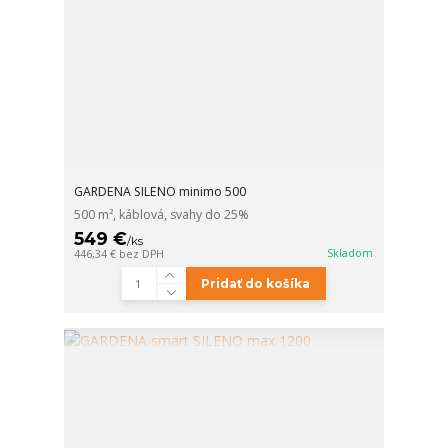
GARDENA SILENO minimo 500
500 m², káblová, svahy do 25%
549 €
/
ks
Skladom
446,34 €
bez DPH
Pridať do košíka