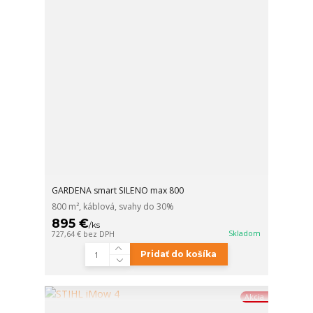
GARDENA smart SILENO max 800
800 m², káblová, svahy do 30%
895 €
/
ks
Skladom
727,64 €
bez DPH
Pridať do košíka
Akcia