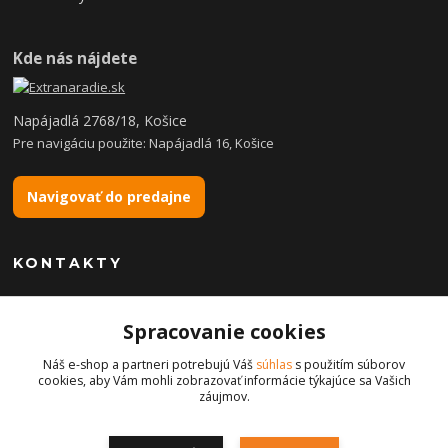
Kde nás nájdete
Napájadlá 2768/18, Košice
Pre navigáciu použite: Napájadlá 16, Košice
Navigovať do predajne
KONTAKTY
Spracovanie cookies
+421 904 869 565
(Po-Pia, 8-16 hod.)
Náš e-shop a partneri potrebujú Váš
súhlas
s použitím súborov
cookies, aby Vám mohli zobrazovať informácie týkajúce sa Vašich
info@robotickekosacky.eu
záujmov.