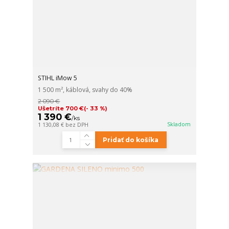
STIHL iMow 5
1 500 m², káblová, svahy do 40%
2 090 €
Ušetríte 700 €
(- 33 %)
1 390 €
/
ks
Skladom
1 130,08 €
bez DPH
Pridať do košíka