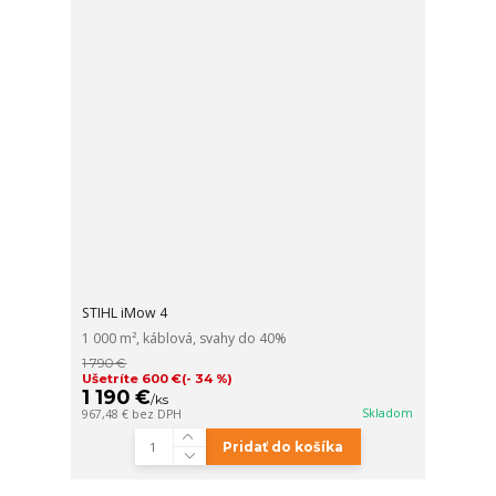
STIHL iMow 4
1 000 m², káblová, svahy do 40%
1 790 €
Ušetríte 600 €
(- 34 %)
1 190 €
/
ks
Skladom
967,48 €
bez DPH
Pridať do košíka