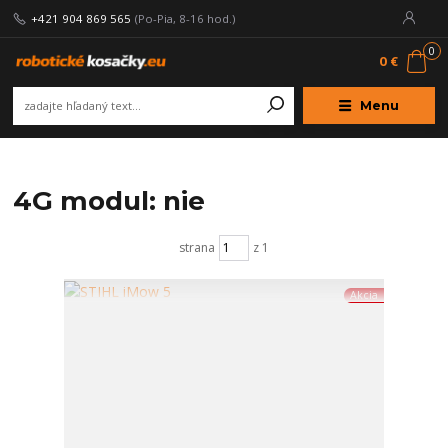
+421 904 869 565
(Po-Pia, 8-16 hod.)
0
0 €
Menu
4G modul: nie
strana
z 1
Akcia